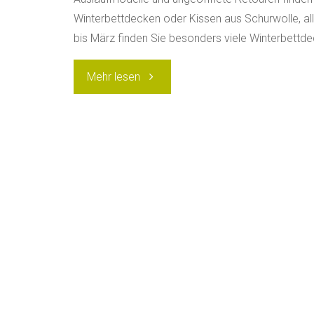
U
Winterbettdecken oder Kissen aus Schurwolle, all
bis März finden Sie besonders viele Winterbettde
N
D
G
"Sonderangebote
Mehr lesen
E
S
und
U
N
D
H
reduzierte
E
I
Bettdecken
T
und
Kissen"