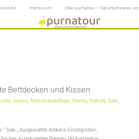
enschutz
Impressum
Über purNatour – Naturbettwaren und 
te Bettdecken und Kissen
ncode
,
kissen
,
Matratzenauflage
,
Merino
,
Rabatt
,
Sale
,
 “ Sale „ Ausgewählte Artikel in Einzelgrößen,
ie hier zu reduzierten Preisen. Ob kuschelige