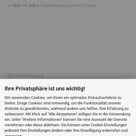
✓
Über 10 Jahre
Trustedshops Excellent Shop
Beschreibung
Kinder-Bettwäsche / Garnitur
-
Baumwollsatin
aus
Ihre Privatsphäre ist uns wichtig!
100% Organic Cotton,
weiche Bettgarnitur ausgestattet
Wir verwenden Cookies, um Ihnen ein optimales Einkaufserlebnis zu
mit Reißverschluss.
bieten. Einige Cookies sind notwendig, um die Funktionalität unserer
Garniturgrößen:
Website zu gewährleisten, während andere uns helfen, Ihre Erfahrung zu
100 x 135 / 30 x 45 cm
verbessern. Mit Klick auf "Alle Akzeptieren" willigen Sie in die Verwendung
135 x 200 / 40 x 60 cm
ein. Unter "Weitere Informationen" können Sie eine Auswahl der Dienste
Material:
100 %
Baumwolle kbA
aus
der Türkei,
vornehmen oder diese ablehnen. Sie können unter Cookie-Einstellungen
ungebleicht, ungefärbt,
veredelt in Deutschland.
jederzeit Ihre Einstellungen ändern oder Ihre Einwilligung widerrufen und
anpassen.