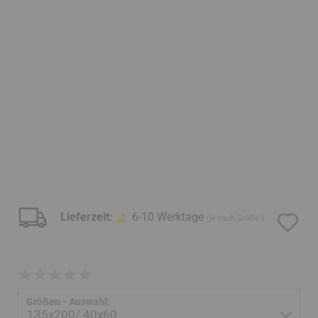
Lieferzeit:
6-10 Werktage
Au
(je nach Größe )
d
32
Me
Größen - Auswahl: