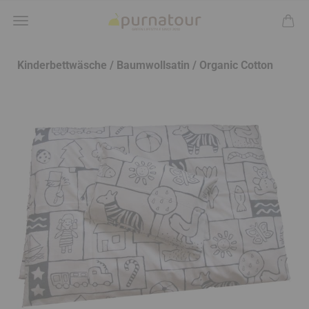
Kinderbettwäsche / Baumwollsatin / Organic Cotton