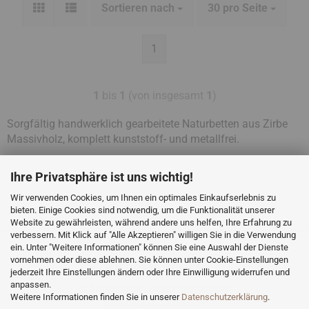
Sortieren nach
30 pro Seite
1
1
bis
1
(von insgesamt
1
)
Sorgfältig handwerklich gearbeitete Naturbetten aus Zirbe
Massivholz, komplett kunststoff- und metallfrei.
Ihre Privatsphäre ist uns wichtig!
Wir verwenden Cookies, um Ihnen ein optimales Einkaufserlebnis zu
bieten. Einige Cookies sind notwendig, um die Funktionalität unserer
Website zu gewährleisten, während andere uns helfen, Ihre Erfahrung zu
verbessern. Mit Klick auf "Alle Akzeptieren" willigen Sie in die Verwendung
ein. Unter "Weitere Informationen" können Sie eine Auswahl der Dienste
vornehmen oder diese ablehnen. Sie können unter Cookie-Einstellungen
INFORMATIONEN
jederzeit Ihre Einstellungen ändern oder Ihre Einwilligung widerrufen und
anpassen.
Widerrufsrecht & Widerrufsformular
Weitere Informationen finden Sie in unserer
Datenschutzerklärung
.
Zahlungsmöglichkeiten